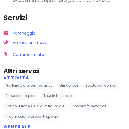
di bevande apprezzata per la sua varietà.
Servizi
Parcheggio
Animali ammessi
Camere familiari
Altri servizi
ATTIVITÀ
Gallerie d'arte temporanee
Giri dei bar
Spettacoli comici
Escursioni a piedi
Tour in bicicletta
Tour o lezione sulla cultura locale
Concerti/Spettacoli
Trasmissione di eventi sportivi
GENERALE