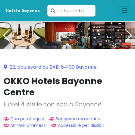
Inserisci
Hotel a Bayonne
le
tue
date
22, boulevard du BAB, 64100 Bayonne
OKKO Hotels Bayonne
Centre
Hotel 4 stelle con spa a Bayonne
Con parcheggio
Soggiorno romantico
Animali ammessi
Accessibile per disabili