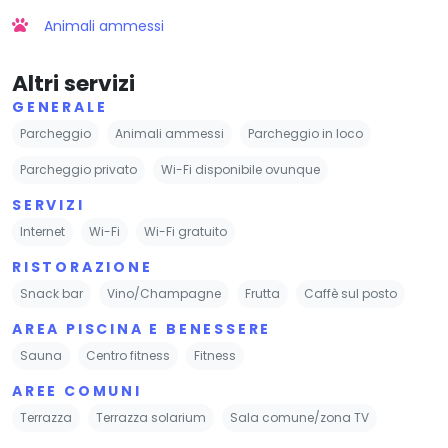
Animali ammessi
Altri servizi
GENERALE
Parcheggio
Animali ammessi
Parcheggio in loco
Parcheggio privato
Wi-Fi disponibile ovunque
SERVIZI
Internet
Wi-Fi
Wi-Fi gratuito
RISTORAZIONE
Snack bar
Vino/Champagne
Frutta
Caffè sul posto
AREA PISCINA E BENESSERE
Sauna
Centro fitness
Fitness
AREE COMUNI
Terrazza
Terrazza solarium
Sala comune/zona TV