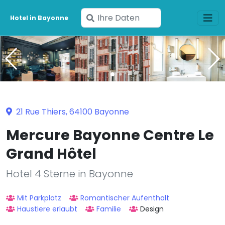
Geben
Hotel in Bayonne
Sie
Ihre
Daten
ein
21 Rue Thiers, 64100 Bayonne
Mercure Bayonne Centre Le
Grand Hôtel
Hotel 4 Sterne in Bayonne
Mit Parkplatz
Romantischer Aufenthalt
Haustiere erlaubt
Familie
Design