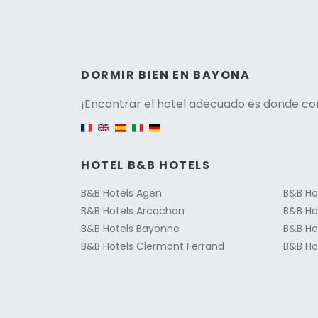
Versio
DORMIR BIEN EN BAYONA
¡Encontrar el hotel adecuado es donde co
English version
HOTEL B&B HOTELS
B&B Hotels Agen
B&B Ho
B&B Hotels Arcachon
B&B Ho
B&B Hotels Bayonne
B&B Ho
B&B Hotels Clermont Ferrand
B&B Hot