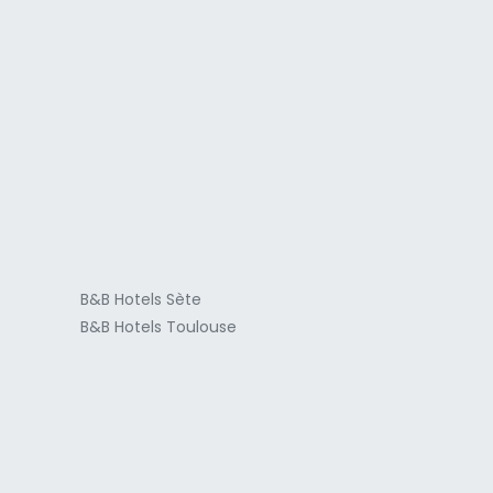
a
B&B Hotels Sète
B&B Hotels Toulouse