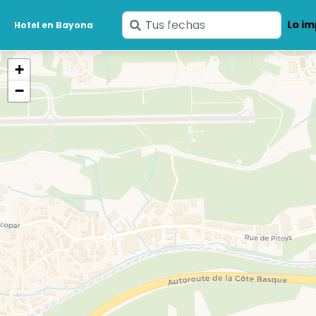
Ingresa
Lo im
Hotel en Bayona
tus
fechas
+
−