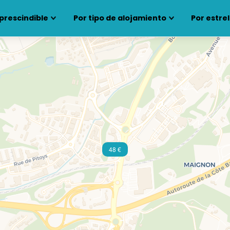
prescindible
Por tipo de alojamiento
Por estrel
48 €