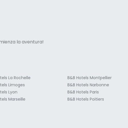
ne italian
mienza la aventura!
tels La Rochelle
B&B Hotels Montpellier
tels Limoges
B&B Hotels Narbonne
tels Lyon
B&B Hotels Paris
els Marseille
B&B Hotels Poitiers