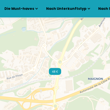
Die Must-haves
Nach Unterkunftstyp
Nach 
48 €