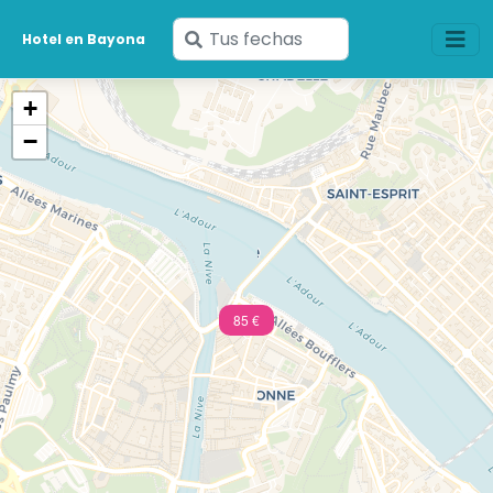
Ingresa
Hotel en Bayona
tus
fechas
+
−
85 €