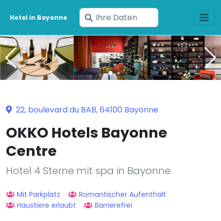
Geben
Hotel in Bayonne
Sie
Ihre
Daten
ein
22, boulevard du BAB, 64100 Bayonne
OKKO Hotels Bayonne
Centre
Hotel 4 Sterne mit spa in Bayonne
Mit Parkplatz
Romantischer Aufenthalt
Haustiere erlaubt
Barrierefrei