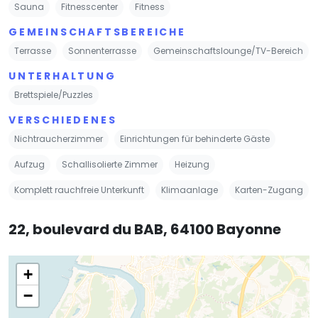
Sauna
Fitnesscenter
Fitness
GEMEINSCHAFTSBEREICHE
Terrasse
Sonnenterrasse
Gemeinschaftslounge/TV-Bereich
UNTERHALTUNG
Brettspiele/Puzzles
VERSCHIEDENES
Nichtraucherzimmer
Einrichtungen für behinderte Gäste
Aufzug
Schallisolierte Zimmer
Heizung
Komplett rauchfreie Unterkunft
Klimaanlage
Karten-Zugang
22, boulevard du BAB, 64100 Bayonne
+
−