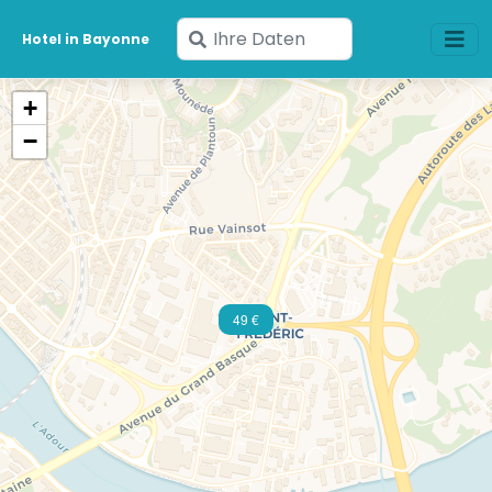
Geben
Hotel in Bayonne
Sie
Ihre
+
Daten
−
ein
49 €