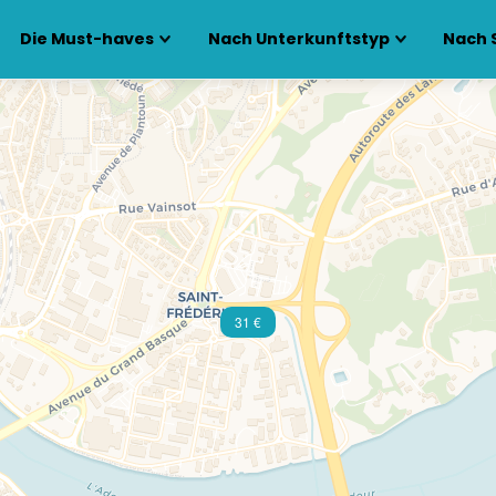
Die Must-haves
Nach Unterkunftstyp
Nach 
31 €