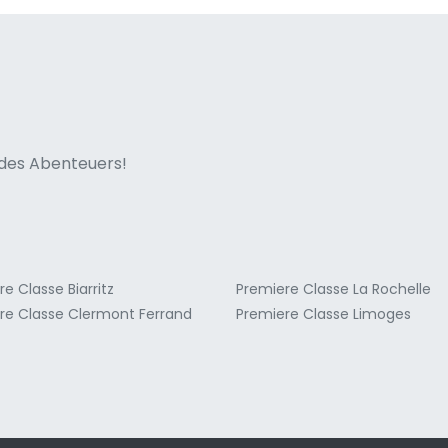
ne italian
n des Abenteuers!
e Classe Biarritz
Premiere Classe La Rochelle
re Classe Clermont Ferrand
Premiere Classe Limoges