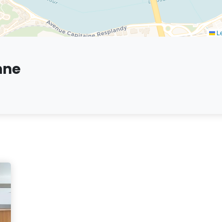
Le
nne