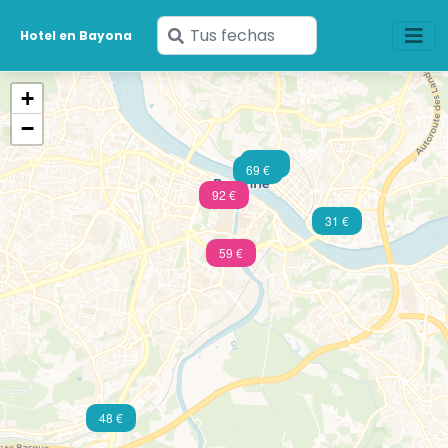
Ingresa
Hotel en Bayona
tus
fechas
+
−
48 €
69 €
92 €
31 €
59 €
48 €