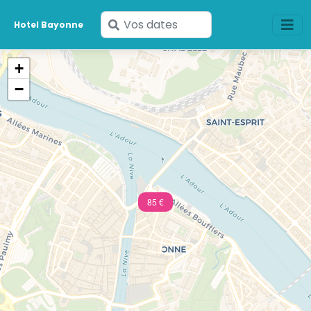
Saisissez
Hotel Bayonne
vos
dates
+
−
85 €