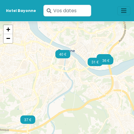
Saisissez
Hotel Bayonne
vos
dates
+
−
40 €
31 €
36 €
31 €
37 €