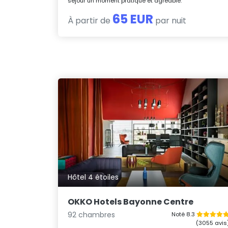
séjour un moment pratique et agréable.
65 EUR
À partir de
par nuit
Hôtel 4 étoiles
OKKO Hotels Bayonne Centre
92 chambres
Noté 8.3
(3055 avis