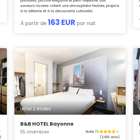
paisibles, piscine élégante et petit-déjeuner aux
saveurs locales créent une atmosphère feutrée, propice
à la détente et à la découverte culturelle.
163 EUR
À partir de
par nuit
Hôtel 2 étoiles
B&B HOTEL Bayonne
55 chambres
Noté 7.1
)
(2416 avis)