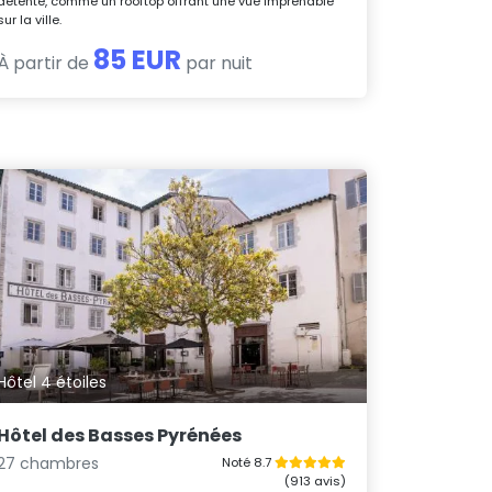
détente, comme un rooftop offrant une vue imprenable
sur la ville.
85 EUR
À partir de
par nuit
Hôtel 4 étoiles
Hôtel des Basses Pyrénées
27 chambres
Noté 8.7
(913 avis)