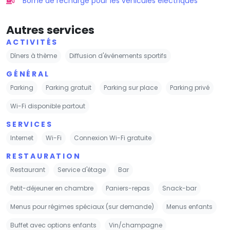
Borne de recharge pour les véhicules électriques
Autres services
ACTIVITÉS
Dîners à thème
Diffusion d'événements sportifs
GÉNÉRAL
Parking
Parking gratuit
Parking sur place
Parking privé
Wi-Fi disponible partout
SERVICES
Internet
Wi-Fi
Connexion Wi-Fi gratuite
RESTAURATION
Restaurant
Service d'étage
Bar
Petit-déjeuner en chambre
Paniers-repas
Snack-bar
Menus pour régimes spéciaux (sur demande)
Menus enfants
Buffet avec options enfants
Vin/champagne