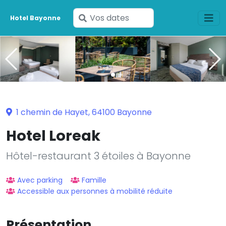
Saisissez
Hotel Bayonne
vos
dates
1 chemin de Hayet, 64100 Bayonne
Hotel Loreak
Hôtel-restaurant 3 étoiles à Bayonne
Avec parking
Famille
Accessible aux personnes à mobilité réduite
Présentation