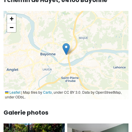
+
−
Leaflet
|
Map tiles by
Carto
, under CC BY 3.0. Data by OpenStreetMap,
under ODbL.
Galerie photos