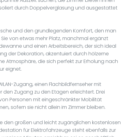
spannte Auszeit suchen, die Zimmer bieten Ihnen
isoliert durch Doppelverglasung und ausgestattet
Dusche und den grundlegenden Komfort, den man
ren Sie von etwas mehr Platz, manchmal ergänzt
dewanne und einen Arbeitsbereich, der sich ideal
ng der Dekoration, akzentuiert durch hölzerne
me Atmosphäre, die sich perfekt zur Erholung nach
r eignet.
LAN-Zugang, einen Flachbildfernseher mit
er den Zugang zu den Etagen erleichtert. Drei
 von Personen mit eingeschränkter Mobilität
en, sofern sie nicht allein im Zimmer bleiben.
ie den großen und leicht zugänglichen kostenlosen
destation für Elektrofahrzeuge steht ebenfalls zur