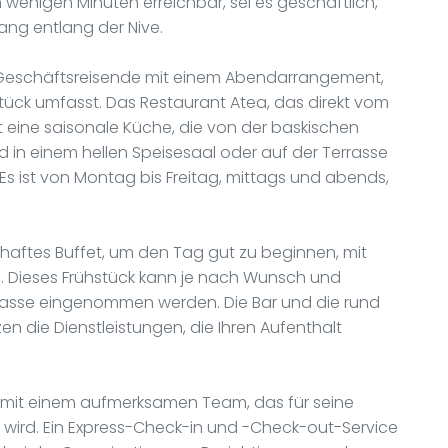
wenigen Minuten erreichbar, sei es geschäftlich,
ang entlang der Nive.
n Geschäftsreisende mit einem Abendarrangement,
ck umfasst. Das Restaurant Atea, das direkt vom
t eine saisonale Küche, die von der baskischen
 und in einem hellen Speisesaal oder auf der Terrasse
. Es ist von Montag bis Freitag, mittags und abends,
haftes Buffet, um den Tag gut zu beginnen, mit
n. Dieses Frühstück kann je nach Wunsch und
rrasse eingenommen werden. Die Bar und die rund
 die Dienstleistungen, die Ihren Aufenthalt
t, mit einem aufmerksamen Team, das für seine
t wird. Ein Express-Check-in und -Check-out-Service