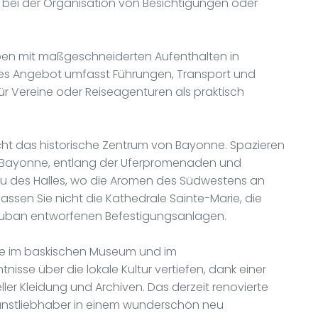
 bei der Organisation von Besichtigungen oder
ppen mit maßgeschneiderten Aufenthalten in
ses Angebot umfasst Führungen, Transport und
r Vereine oder Reiseagenturen als praktisch
icht das historische Zentrum von Bayonne. Spazieren
d Bayonne, entlang der Uferpromenaden und
u des Halles, wo die Aromen des Südwestens an
sen Sie nicht die Kathedrale Sainte-Marie, die
Vauban entworfenen Befestigungsanlagen.
ie im baskischen Museum und im
sse über die lokale Kultur vertiefen, dank einer
ler Kleidung und Archiven. Das derzeit renovierte
unstliebhaber in einem wunderschön neu