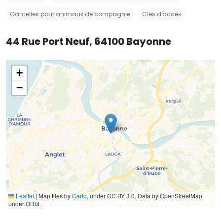
Gamelles pour animaux de compagnie
Clés d'accès
44 Rue Port Neuf, 64100 Bayonne
+
−
Leaflet
|
Map tiles by
Carto
, under CC BY 3.0. Data by OpenStreetMap,
under ODbL.